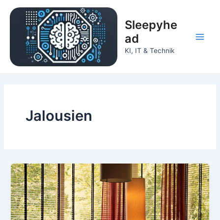
Zum
Inhalt
Sleepyhe
springen
ad
Main
KI, IT & Technik
Men
Jalousien