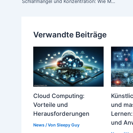
navigation
Schlafmangel und Konzentration: Wie Müdigkeit deine Reaktionsfähigkeit im Straßenverkehr beeinflusst
Verwandte Beiträge
Cloud Computing:
Künstlic
Vorteile und
und mas
Herausforderungen
Lernen:
und An
News
/ Von
Sleepy Guy